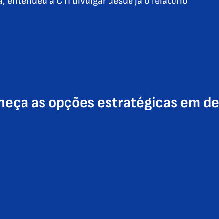
, entendeu a CTI divulgar desde já o relatório
eça as opções estratégicas em d