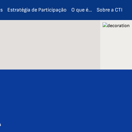
os
Estratégia de Participação
O que é...
Sobre a CTI
4